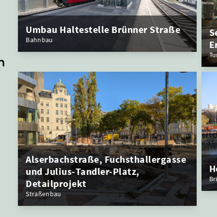
Umbau Haltestelle Brünner Straße
S
Bahnbau
E
Tu
n
Alserbachstraße, Fuchsthallergasse
H
und Julius-Tandler-Platz,
Br
Detailprojekt
Straßenbau