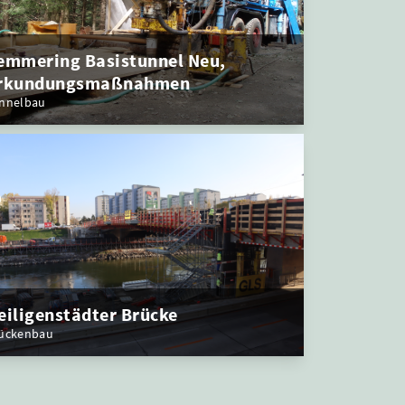
emmering Basistunnel Neu,
rkundungsmaßnahmen
nnelbau
eiligenstädter Brücke
ückenbau