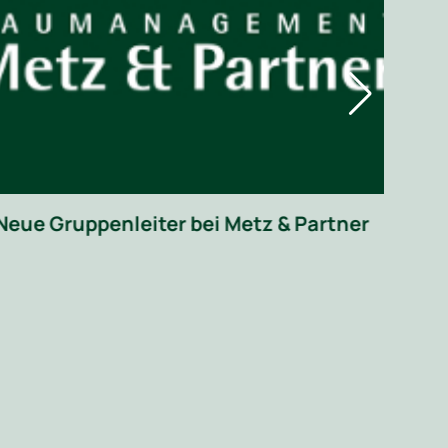
Mur
22 
Neue Gruppenleiter bei Metz & Partner