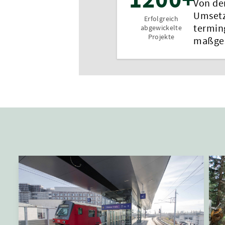
Von der
Umsetz
Erfolgreich
termin
abgewickelte
Projekte
maßges