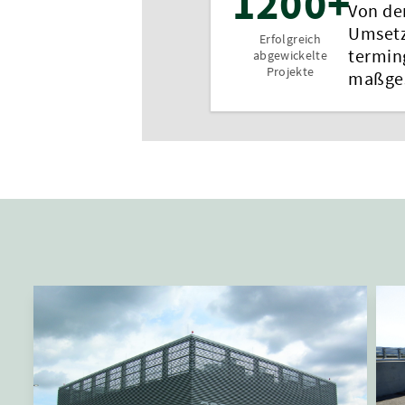
1200+
Von der
Umsetz
Erfolgreich
termin
abgewickelte
Projekte
maßges