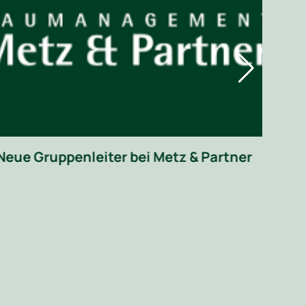
Mur
22 
Neue Gruppenleiter bei Metz & Partner