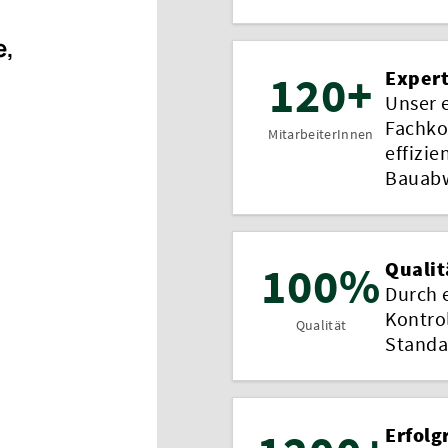
e,
120+
Expert
Unser 
Fachko
MitarbeiterInnen
effizie
Bauabw
100%
Qualit
Durch 
Kontro
Qualität
Standa
Erfolg