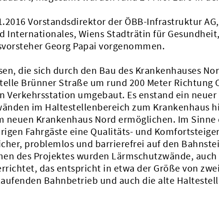
1.2016 Vorstandsdirektor der ÖBB-Infrastruktur AG
nd Internationales, Wiens Stadträtin für Gesundhei
rksvorsteher Georg Papai vorgenommen.
n, die sich durch den Bau des Krankenhauses Nord
telle Brünner Straße um rund 200 Meter Richtung O
n Verkehrsstation umgebaut. Es enstand ein neuer 
wänden im Haltestellenbereich zum Krankenhaus hin
 neuen Krankenhaus Nord ermöglichen. Im Sinne de
sherigen Fahrgäste eine Qualitäts- und Komfortsteige
cher, problemlos und barrierefrei auf den Bahnstei
men des Projektes wurden Lärmschutzwände, auch 
rrichtet, das entspricht in etwa der Größe von zwei
laufenden Bahnbetrieb und auch die alte Haltestel